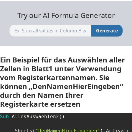
Try our AI Formula Generator
Generate
Ein Beispiel für das Auswählen aller
Zellen in Blatt1 unter Verwendung
vom Registerkartennamen. Sie
können „DenNamenHierEingeben“
durch den Namen Ihrer
Registerkarte ersetzen
Sub
 AllesAuswaehlen2
(
)
     Sheets
(
"DenNamenHierEingeben"
)
.
Activate
