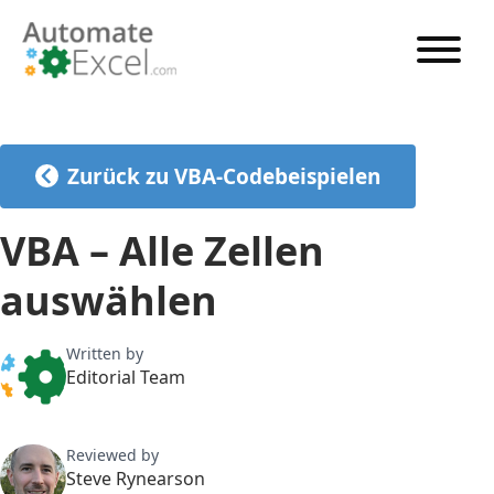
VBA-TUTORIAL
VBA-CODE-GENERATOR
Zurück zu VBA-Codebeispielen
VBA-CODE-BEISPIELE
VBA – Alle Zellen
VBA-ANLEITUNGEN
auswählen
Preise ansehen
Written by
Editorial Team
Reviewed by
Steve Rynearson